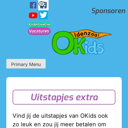
Skip
Sponsoren
to
content
Primary Menu
OKids
Uitstapjes extra
Vind jij de uitstapjes van OKids ook
zo leuk en zou jij meer betalen om