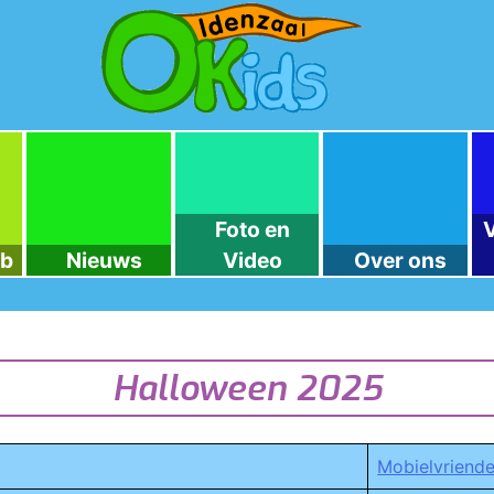
OKids
Foto en
V
ub
Nieuws
Video
Over ons
Halloween 2025
Mobielvriende