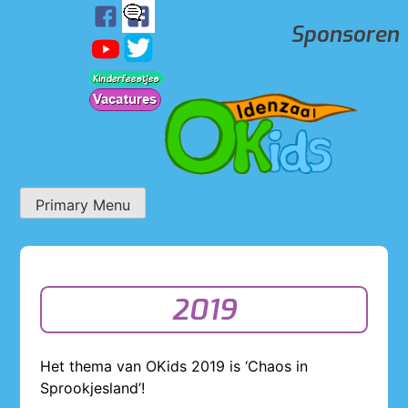
Skip
Sponsoren
to
content
Primary Menu
OKids
2019
Het thema van OKids 2019 is ‘Chaos in
Sprookjesland’!