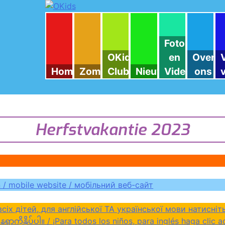
OKids
Foto
OKids
en
Over
Home
Zomerweken
Club
Nieuws
Video
ons
Herfstvakantie 2023
 / mobile website / мобільний веб-сайт
я англійської ТА української мови натисніть тут / لأطفال ، للغة الإنجليزية انقر هنا
ှိပ်ပါ။ / ¡Para todos los niños, para inglés haga clic aquí!