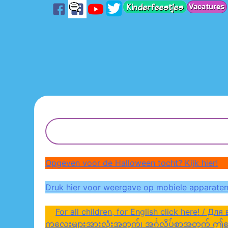
Skip
to
content
Opgeven voor de Halloween tocht? Kijk hier!
Druk hier voor weergave op mobiele apparaten
For all children, for English click here! / Для всіх дітей, дл
ကလေးများအားလုံးအတွက်၊ အင်္ဂလိပ်စာအတွက် ဤနေရာကိုန