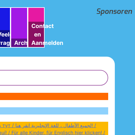
Sponsoren
Contact
Veelgestelde
en
vragen
Archief
Aanmelden
لجميع ا! /
 / Für alle Kinder, für Englisch hier klicken! /