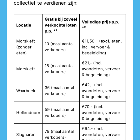
collectief te verdienen zijn:
Gratis bij zoveel
Volledige prijs p.p.
Locatie
verkochte loten
*²
p.p.
*¹
Morskieft
€11,50 – (
excl
. eten,
10 (maal aantal
(zonder
incl. vervoer &
verkopers)
eten)
begeleiding)
€21,- (incl.
18 (maal aantal
Morskieft
avondeten, vervoer
verkopers)
& begeleiding)
€42,- (incl.
36 (maal aantal
Waarbeek
avondeten, vervoer
verkopers)
& begeleiding)
€70,- (incl.
59 (maal aantal
Hellendoorn
avondeten, vervoer
verkopers)
& begeleiding)
€94,- (incl.
79 (maal aantal
Slagharen
avondeten, vervoer
verkopers)