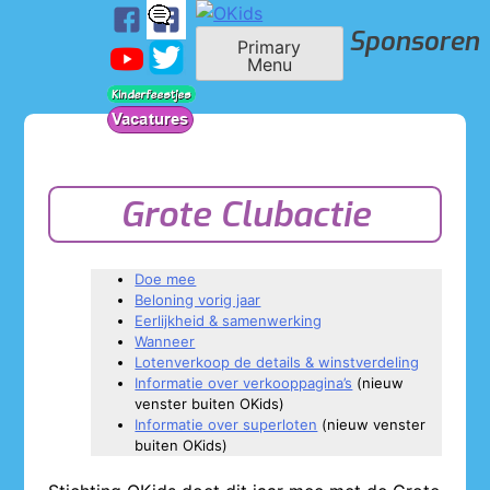
Skip
Sponsoren
to
Primary
OKids
Menu
content
Grote Clubactie
Doe mee
Beloning vorig jaar
Eerlijkheid & samenwerking
Wanneer
Lotenverkoop de details & winstverdeling
Informatie over verkooppagina’s
(nieuw
venster buiten OKids)
Informatie over superloten
(nieuw venster
buiten OKids)