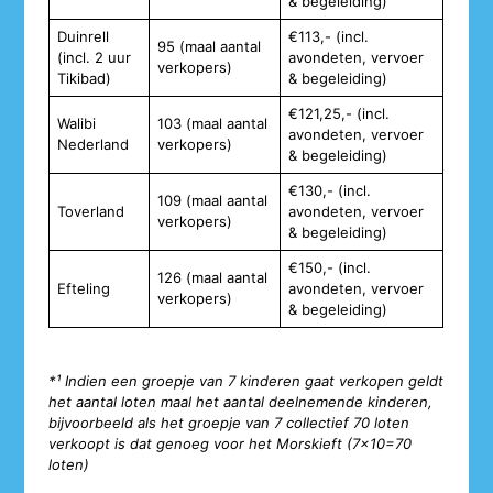
& begeleiding)
Duinrell
€113,- (incl.
95 (maal aantal
(incl. 2 uur
avondeten, vervoer
verkopers)
Tikibad)
& begeleiding)
€121,25,- (incl.
Walibi
103 (maal aantal
avondeten, vervoer
Nederland
verkopers)
& begeleiding)
€130,- (incl.
109 (maal aantal
Toverland
avondeten, vervoer
verkopers)
& begeleiding)
€150,- (incl.
126 (maal aantal
Efteling
avondeten, vervoer
verkopers)
& begeleiding)
*¹ Indien een groepje van 7 kinderen gaat verkopen geldt
het aantal loten maal het aantal deelnemende kinderen,
bijvoorbeeld als het groepje van 7 collectief 70 loten
verkoopt is dat genoeg voor het Morskieft (7×10=70
loten)